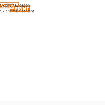
Skip to navigation
Skip to main content
Parker Ingenuity
Почувствуйте, как ручка Ingenuity с технологией
Parker 5th за несколько слов подстраивается под
ваш уникальный стиль, превращая каждую линию в
ваше личное продолжение.
Купить