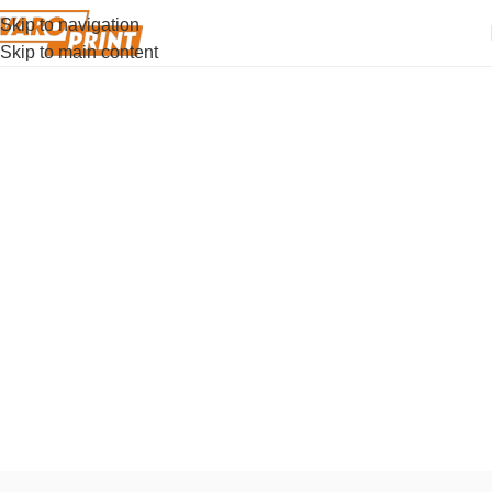
Skip to navigation
Skip to main content
Parker 51
Когда-то ее называли «самой желанной ручкой в
мире». Сегодня икона дизайна ХХ века
возвращается, чтобы вновь занять свое место в
руках ценителей.
Купить