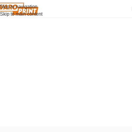
Skip to navigation
Skip to main content
Parker IM
Parker IM — это пишущий инструмент, в котором
современный дизайн, качественные материалы и
функциональность объединены для безупречной
работы.
Купить