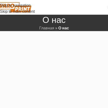
Skip to navigation
Skip to main content
О нас
Главная
»
О нас
Фирма “Varo-Print” основана в 1994 г.
Основные направления деятельности:
производство
рекламной и бухгалтерской полиграфической
продукции
, продажа канцелярских товаров.
Широкий ассортимент канцелярских товаров
охватывает как:
школьную номенклатуру,
канцтовары широкого профиля (степлеры, дыроколы,
папки, карандаши, ручки, линейки, ластики и т.д.),
чертёжные инструменты ROTRING,