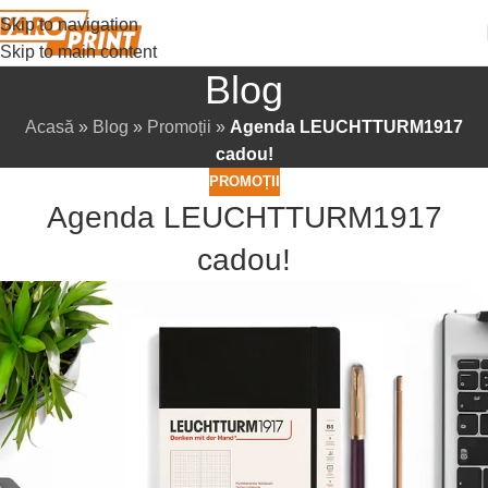
Skip to navigation
Skip to main content
Blog
Acasă
»
Blog
»
Promoții
»
Agenda LEUCHTTURM1917
cadou!
PROMOȚII
Agenda LEUCHTTURM1917
cadou!