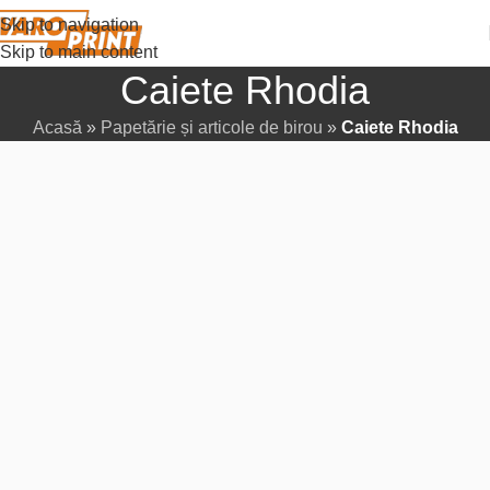
Skip to navigation
Skip to main content
Caiete Rhodia
Acasă
»
Papetărie și articole de birou
»
Caiete Rhodia
Există obiecte care nu necesită prezentare. Din 1934, caietul
cu logo-ul celor doi brazi este partenerul inseparabil al elitei
creative: arhitecți, designeri și oameni de știință. Rhodia nu
este doar un suport pentru notițe. Este standardul
minimalismului funcțional, născut la Lyon și recunoscut global
pentru simplitatea sa impecabilă.
La Varo-Print, apreciem instrumentele care ajută afacerile să
funcționeze mai eficient. Rhodia se integrează perfect în
această viziune, oferind o calitate fără compromisuri pentru
sarcinile zilnice.