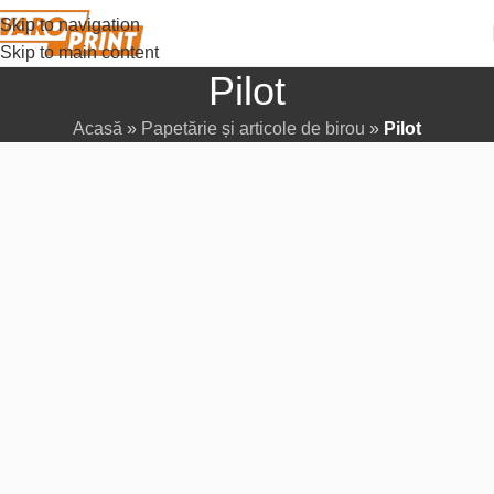
Skip to navigation
Skip to main content
Pilot
Acasă
»
Papetărie și articole de birou
»
Pilot
Istoria corporației Pilot a început în 1918 în Japonia, pornind de
la o dorință simplă, dar ambițioasă. Ryosuke Namiki, profesor
la Colegiul de Marină Comercială din Tokyo, a decis să creeze
un instrument de scris mai performant pentru el însuși, studenții
și colegii săi. Rezultatul muncii sale migăloase a fost primul
stilou, producția căruia a marcat începutul istoriei unuia dintre
cele mai respectate branduri din lume.
Astăzi, Pilot Corporation este un lider global și un trendsetter în
industria instrumentelor de scris. Secretul succesului constă în
cercetarea constantă și inovațiile îndrăznețe. Gama de produse
a companiei este vastă și acoperă toate nevoile omului
modern: de la pixuri cu gel și cerneală lichidă la markere,