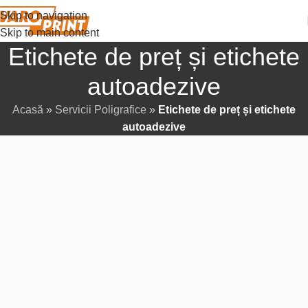
Skip to navigation
Skip to main content
Etichete de preț și etichete
autoadezive
Acasă
»
Servicii Poligrafice
»
Etichete de preț și etichete
autoadezive
Eticheta de preț nu este doar o cifră, ci argumentul final în
favoarea cumpărăturii. Eticheta autoadezivă nu este un simplu
sticker, ci primul lucru pe care îl vede cumpărătorul, cel care
spune povestea produsului dumneavoastră și îl scoate în
evidență pe raft printre concurenți. Noi înțelegem importanța
acestor detalii și oferim servicii de tipar pentru etichete de preț
și etichete autoadezive, care lucrează pentru imaginea și
vânzările dumneavoastră.
Producem articole pentru orice necesitate: