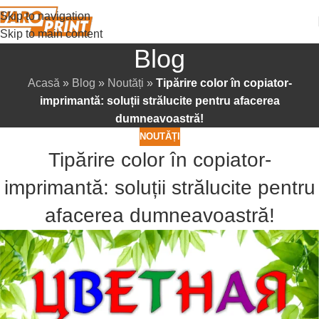
Skip to navigation
Skip to main content
Blog
Acasă
»
Blog
»
Noutăți
»
Tipărire color în copiator-
imprimantă: soluții strălucite pentru afacerea
dumneavoastră!
NOUTĂȚI
Tipărire color în copiator-
imprimantă: soluții strălucite pentru
afacerea dumneavoastră!