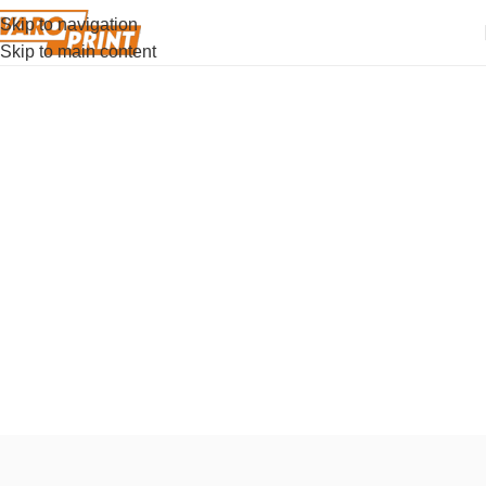
Skip to navigation
Skip to main content
Parker Premier
Creată pentru liderii moderni, colecția Premier este un
etalon al prestigiului, unde designul avangardist se
întâlnește cu moștenirea seculară și măiestria Parker.
Купить