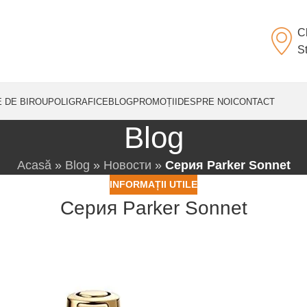
C
St
E DE BIROU
POLIGRAFICE
BLOG
PROMOȚII
DESPRE NOI
CONTACT
Blog
Acasă
»
Blog
»
Новости
»
Серия Parker Sonnet
INFORMAȚII UTILE
Серия Parker Sonnet