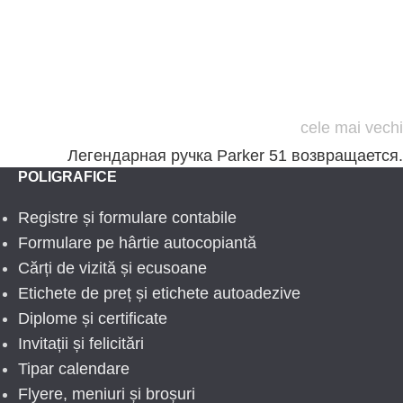
cele mai vechi
Легендарная ручка Parker 51 возвращается.
POLIGRAFICE
Registre și formulare contabile
Formulare pe hârtie autocopiantă
Cărți de vizită și ecusoane
Etichete de preț și etichete autoadezive
Diplome și certificate
Invitații și felicitări
Tipar calendare
Flyere, meniuri și broșuri