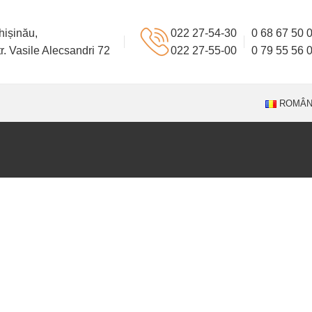
hișinău,
022 27-54-30
0 68 67 50 
r. Vasile Alecsandri 72
022 27-55-00
0 79 55 56 
ROMÂ