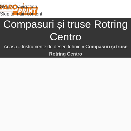
Skip to navigation
Skip to main content
Compasuri și truse Rotring
Centro
Acasă
»
Instrumente de desen tehnic
»
Compasuri și truse
Rotring Centro
Compas școlar cu ajustare rapidă (S0233491)
Instrumentul ideal pentru studenți și elevi, care combină
comoditatea și precizia. Mecanismul de ajustare rapidă permite
setarea instantanee a razei dorite, iar șurubul micrometric
asigură o fixare solidă pentru a desena fără deplasări. Ambele
picioare ale compasului sunt articulate pentru o flexibilitate
maximă. Permite desenarea cercurilor cu un diametru de până
la 360 mm.