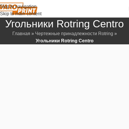
Skip to navigation
Skip to main content
Угольники Rotring Centro
Главная
»
Чертежные принадлежности Rotring
»
Угольники Rotring Centro
Серия угольников Rotring Centro разработана для
профессионалов и студентов, для которых точность
измерений и построений является абсолютным
приоритетом. Все угольники серии изготовлены из
прочного, кристально чистого пластика, обеспечивающего
превосходный обзор чертежа. Ключевой особенностью
серии является нулевая точка отсчета, расположенная
непосредственно на краю инструмента, что позволяет
начинать измерения без погрешностей, от самой кромки.